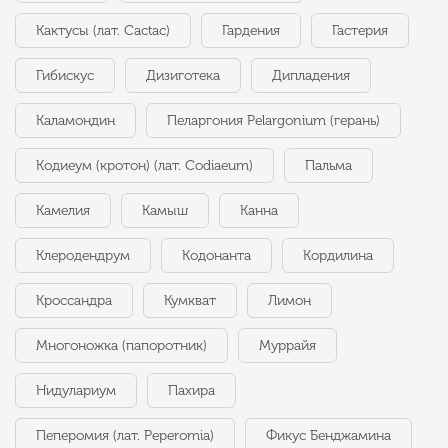
Кактусы (лат. Cactac)
Гардения
Гастерия
Гибискус
Дизиготека
Дипладения
Каламондин
Пеларгония Pelargonium (герань)
Кодиеум (кротон) (лат. Codiaeum)
Пальма
Камелия
Камыш
Канна
Клеродендрум
Кодонанта
Кордилина
Кроссандра
Кумкват
Лимон
Многоножка (папоротник)
Муррайя
Нидулариум
Пахира
Пеперомия (лат. Peperomia)
Фикус Бенджамина