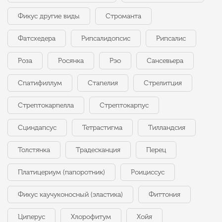
Фикус другие виды
Строманта
Фатсхедера
Рипсалидопсис
Рипсалис
Роза
Росянка
Рэо
Сансевьера
Спатифиллум
Стапелия
Стрелитция
Стрептокарпелла
Стрептокарпус
Сциндапсус
Тетрастигма
Тилландсия
Толстянка
Традесканция
Перец
Платицериум (папоротник)
Роициссус
Фикус каучуконосный (эластика)
Фиттония
Циперус
Хлорофитум
Хойя