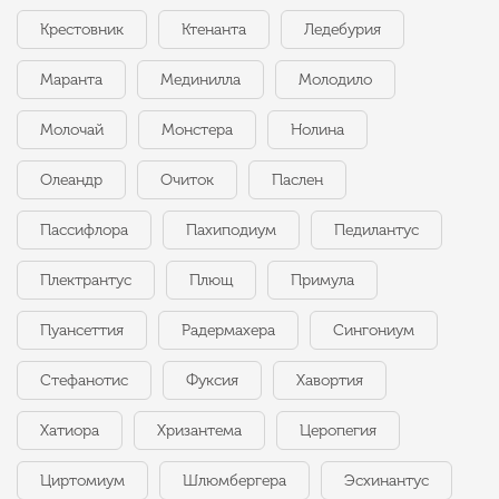
Крестовник
Ктенанта
Ледебурия
Маранта
Мединилла
Молодило
Молочай
Монстера
Нолина
Олеандр
Очиток
Паслен
Пассифлора
Пахиподиум
Педилантус
Плектрантус
Плющ
Примула
Пуансеттия
Радермахера
Сингониум
Стефанотис
Фуксия
Хавортия
Хатиора
Хризантема
Церопегия
Циртомиум
Шлюмбергера
Эсхинантус