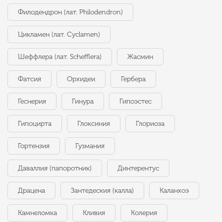
Филодендрон (лат. Philodendron)
Цикламен (лат. Cyclamen)
Шеффлера (лат. Schefflera)
Жасмин
Фатсия
Орхидеи
Гербера
Геснерия
Гинура
Гипоэстес
Гипоцирта
Глоксиния
Глориоза
Гортензия
Гузмания
Даваллия (папоротник)
Динтерентус
Драцена
Зантедеския (калла)
Каланхоэ
Камнеломка
Кливия
Колерия