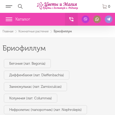
0
Каталог
Главная
Комнатные растения
Бриофиллум
Бриофиллум
Бегония (лат. Begonia)
Диффенбахия (лат. Dieffenbachia)
Замиокулькас (лат. Zamioculcas)
Колумнея (лат. Columnea)
Нефролепис (папоротник) (лат. Nephrolepis)