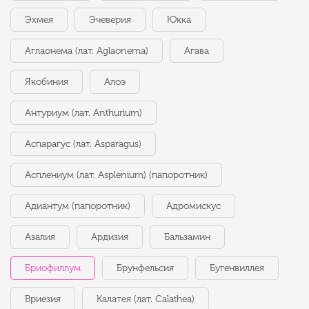
Эхмея
Эчеверия
Юкка
Аглаонема (лат. Aglaonema)
Агава
Якобиния
Алоэ
Антуриум (лат. Anthurium)
Аспарагус (лат. Asparagus)
Асплениум (лат. Asplenium) (папоротник)
Адиантум (папоротник)
Адромискус
Азалия
Ардизия
Бальзамин
Бриофиллум
Брунфельсия
Бугенвиллея
Вриезия
Калатея (лат. Calathea)