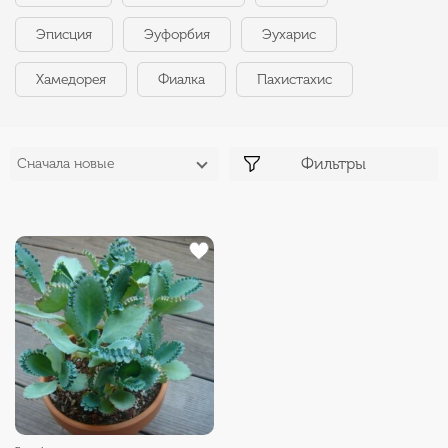
Эписция
Эуфорбия
Эухарис
Хамедорея
Фиалка
Пахистахис
Фильтры
Сначала новые