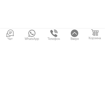
Корзина
Чат
WhatsApp
Телефон
Вверх
Войти в Личный кабинет
Собранные букеты
Игрушки
Сувениры
Цветы и Магия © 2026
Все права защищены