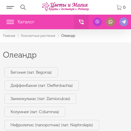
0
Каталог
Главная
Комнатные растения
Олеандр
Олеандр
Бегония (лат. Begonia)
Диффенбахия (лат. Dieffenbachia)
Замиокулькас (лат. Zamioculcas)
Колумнея (лат. Columnea)
Нефролепис (папоротник) (лат. Nephrolepis)