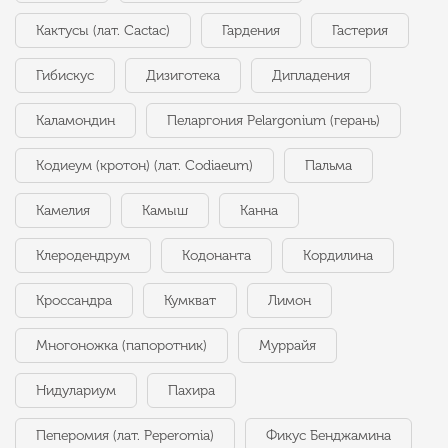
Кактусы (лат. Cactac)
Гардения
Гастерия
Гибискус
Дизиготека
Дипладения
Каламондин
Пеларгония Pelargonium (герань)
Кодиеум (кротон) (лат. Codiaeum)
Пальма
Камелия
Камыш
Канна
Клеродендрум
Кодонанта
Кордилина
Кроссандра
Кумкват
Лимон
Многоножка (папоротник)
Муррайя
Нидулариум
Пахира
Пеперомия (лат. Peperomia)
Фикус Бенджамина