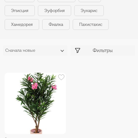
Эписция
Эуфорбия
Эухарис
Хамедорея
Фиалка
Пахистахис
Фильтры
Сначала новые