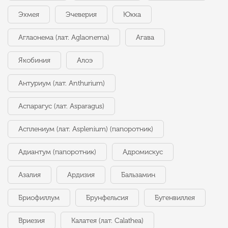
Эхмея
Эчеверия
Юкка
Аглаонема (лат. Aglaonema)
Агава
Якобиния
Алоэ
Антуриум (лат. Anthurium)
Аспарагус (лат. Asparagus)
Асплениум (лат. Asplenium) (папоротник)
Адиантум (папоротник)
Адромискус
Азалия
Ардизия
Бальзамин
Бриофиллум
Брунфельсия
Бугенвиллея
Вриезия
Калатея (лат. Calathea)