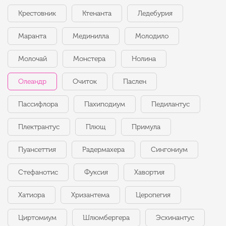
Крестовник
Ктенанта
Ледебурия
Маранта
Мединилла
Молодило
Молочай
Монстера
Нолина
Олеандр
Очиток
Паслен
Пассифлора
Пахиподиум
Педилантус
Плектрантус
Плющ
Примула
Пуансеттия
Радермахера
Сингониум
Стефанотис
Фуксия
Хавортия
Хатиора
Хризантема
Церопегия
Циртомиум
Шлюмбергера
Эсхинантус