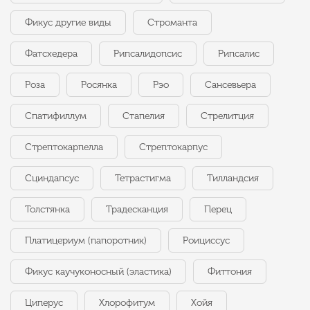
Фикус другие виды
Строманта
Фатсхедера
Рипсалидопсис
Рипсалис
Роза
Росянка
Рэо
Сансевьера
Спатифиллум
Стапелия
Стрелитция
Стрептокарпелла
Стрептокарпус
Сциндапсус
Тетрастигма
Тилландсия
Толстянка
Традесканция
Перец
Платицериум (папоротник)
Роициссус
Фикус каучуконосный (эластика)
Фиттония
Циперус
Хлорофитум
Хойя