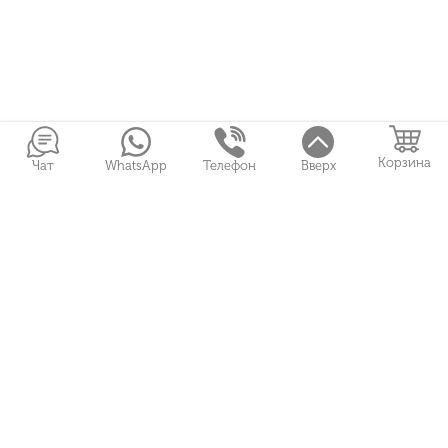
Корзина
Чат
WhatsApp
Телефон
Вверх
Войти в Личный кабинет
Собранные букеты
Игрушки
Сувениры
Цветы и Магия © 2026
Все права защищены