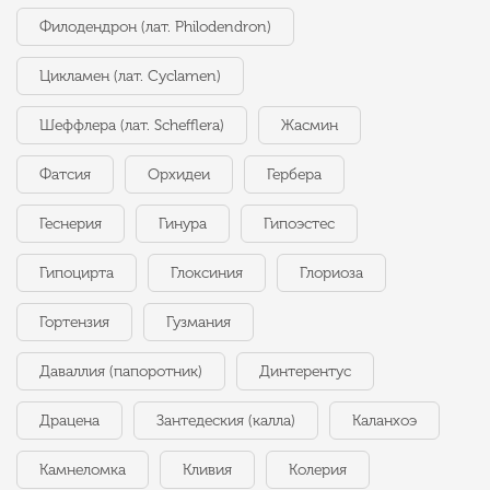
Филодендрон (лат. Philodendron)
Цикламен (лат. Cyclamen)
Шеффлера (лат. Schefflera)
Жасмин
Фатсия
Орхидеи
Гербера
Геснерия
Гинура
Гипоэстес
Гипоцирта
Глоксиния
Глориоза
Гортензия
Гузмания
Даваллия (папоротник)
Динтерентус
Драцена
Зантедеския (калла)
Каланхоэ
Камнеломка
Кливия
Колерия