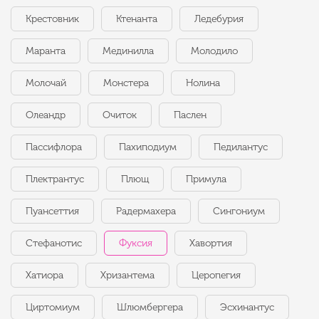
Крестовник
Ктенанта
Ледебурия
Маранта
Мединилла
Молодило
Молочай
Монстера
Нолина
Олеандр
Очиток
Паслен
Пассифлора
Пахиподиум
Педилантус
Плектрантус
Плющ
Примула
Пуансеттия
Радермахера
Сингониум
Стефанотис
Фуксия
Хавортия
Хатиора
Хризантема
Церопегия
Циртомиум
Шлюмбергера
Эсхинантус