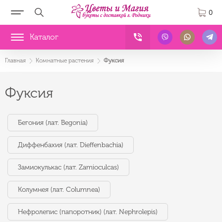
0
Каталог
Главная
Комнатные растения
Фуксия
Фуксия
Бегония (лат. Begonia)
Диффенбахия (лат. Dieffenbachia)
Замиокулькас (лат. Zamioculcas)
Колумнея (лат. Columnea)
Нефролепис (папоротник) (лат. Nephrolepis)