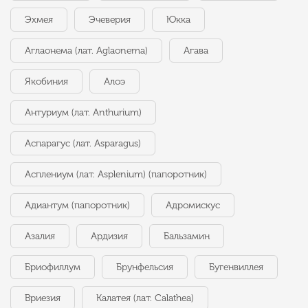
Эхмея
Эчеверия
Юкка
Аглаонема (лат. Aglaonema)
Агава
Якобиния
Алоэ
Антуриум (лат. Anthurium)
Аспарагус (лат. Asparagus)
Асплениум (лат. Asplenium) (папоротник)
Адиантум (папоротник)
Адромискус
Азалия
Ардизия
Бальзамин
Бриофиллум
Брунфельсия
Бугенвиллея
Вриезия
Калатея (лат. Calathea)