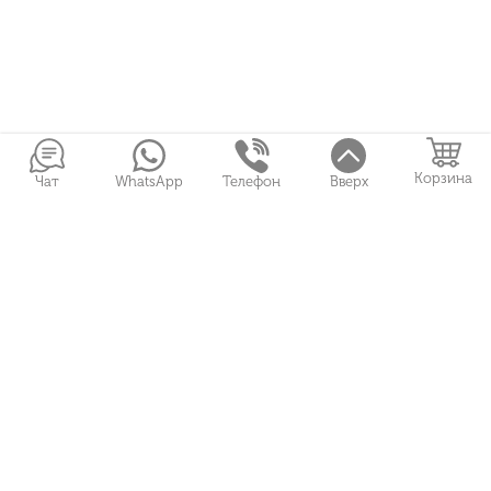
Корзина
Чат
WhatsApp
Телефон
Вверх
Войти в Личный кабинет
Собранные букеты
Игрушки
Сувениры
Цветы и Магия © 2026
Все права защищены