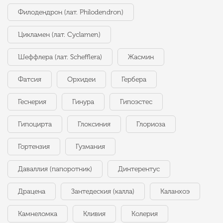
Филодендрон (лат. Philodendron)
Цикламен (лат. Cyclamen)
Шеффлера (лат. Schefflera)
Жасмин
Фатсия
Орхидеи
Гербера
Геснерия
Гинура
Гипоэстес
Гипоцирта
Глоксиния
Глориоза
Гортензия
Гузмания
Даваллия (папоротник)
Динтерентус
Драцена
Зантедеския (калла)
Каланхоэ
Камнеломка
Кливия
Колерия