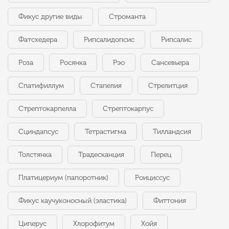
Фикус другие виды
Строманта
Фатсхедера
Рипсалидопсис
Рипсалис
Роза
Росянка
Рэо
Сансевьера
Спатифиллум
Стапелия
Стрелитция
Стрептокарпелла
Стрептокарпус
Сциндапсус
Тетрастигма
Тилландсия
Толстянка
Традесканция
Перец
Платицериум (папоротник)
Роициссус
Фикус каучуконосный (эластика)
Фиттония
Циперус
Хлорофитум
Хойя