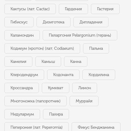
Кактусы (лат. Cactac)
Гардения
Гастерия
Гибискус
Дизиготека
Дипладения
Каламондин
Пеларгония Pelargonium (герань)
Кодиеум (кротон) (лат. Codiaeum)
Пальма
Камелия
Камыш
Канна
Клеродендрум
Кодонанта
Кордилина
Кроссандра
Кумкват
Лимон
Многоножка (папоротник)
Муррайя
Нидулариум
Пахира
Пеперомия (лат. Peperomia)
Фикус Бенджамина