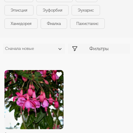
Эписция
Эуфорбия
Эухарис
Хамедорея
Фиалка
Пахистахис
Фильтры
Сначала новые