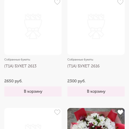
Собранные букеты
Собранные букеты
(Т1А) БУКЕТ 2613
(Т1А) БУКЕТ 2616
2650 руб.
2300 руб.
В корзину
В корзину