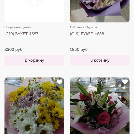
Собранные букеты
Собранные букеты
(C19) БУКЕТ 4687
(C19) БУКЕТ 4688
2500 руб.
1850 руб.
В корзину
В корзину