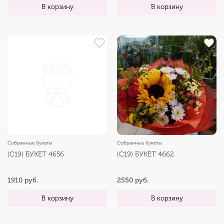
В корзину
В корзину
Собранные букеты
Собранные букеты
(C19) БУКЕТ 4656
(C19) БУКЕТ 4662
1910 руб.
2550 руб.
В корзину
В корзину