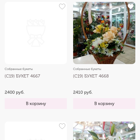
Собранные букеты
Собранные букеты
(C19) БУКЕТ 4667
(C19) БУКЕТ 4668
2400 руб.
2410 руб.
В корзину
В корзину