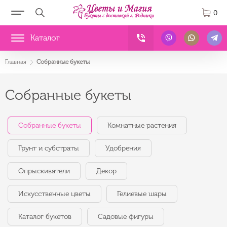
0
Каталог
Главная
Собранные букеты
Собранные букеты
Собранные букеты
Комнатные растения
Грунт и субстраты
Удобрения
Опрыскиватели
Декор
Искусственные цветы
Гелиевые шары
Каталог букетов
Садовые фигуры