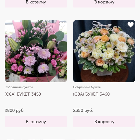
В корзину
В корзину
Собранные букеты
Собранные букеты
(С8А) БУКЕТ 3458
(С8А) БУКЕТ 3460
2800 руб.
2350 руб.
В корзину
В корзину