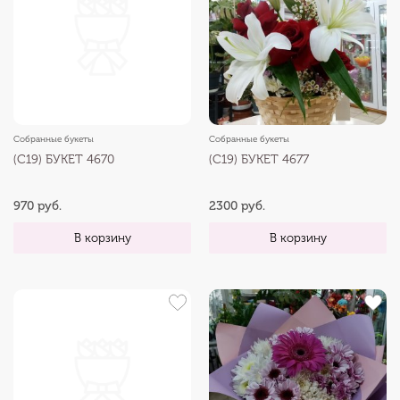
Собранные букеты
Собранные букеты
(C19) БУКЕТ 4670
(C19) БУКЕТ 4677
970 руб.
2300 руб.
В корзину
В корзину