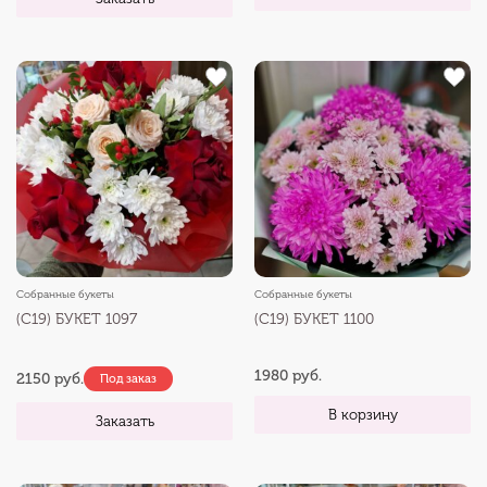
Собранные букеты
Собранные букеты
(C19) БУКЕТ 1097
(C19) БУКЕТ 1100
1980 руб.
2150 руб.
Под заказ
В корзину
Заказать