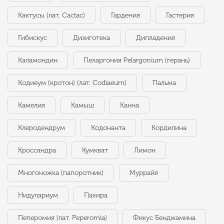
Кактусы (лат. Cactac)
Гардения
Гастерия
Гибискус
Дизиготека
Дипладения
Каламондин
Пеларгония Pelargonium (герань)
Кодиеум (кротон) (лат. Codiaeum)
Пальма
Камелия
Камыш
Канна
Клеродендрум
Кодонанта
Кордилина
Кроссандра
Кумкват
Лимон
Многоножка (папоротник)
Муррайя
Нидулариум
Пахира
Пеперомия (лат. Peperomia)
Фикус Бенджамина