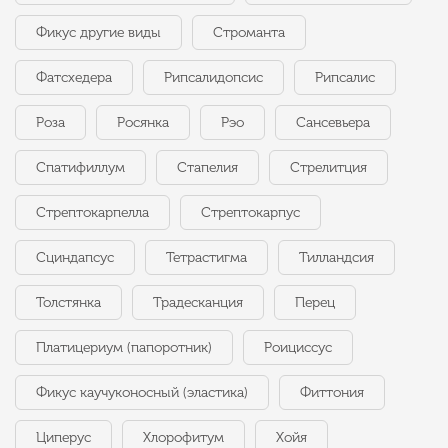
Фикус другие виды
Строманта
Фатсхедера
Рипсалидопсис
Рипсалис
Роза
Росянка
Рэо
Сансевьера
Спатифиллум
Стапелия
Стрелитция
Стрептокарпелла
Стрептокарпус
Сциндапсус
Тетрастигма
Тилландсия
Толстянка
Традесканция
Перец
Платицериум (папоротник)
Роициссус
Фикус каучуконосный (эластика)
Фиттония
Циперус
Хлорофитум
Хойя