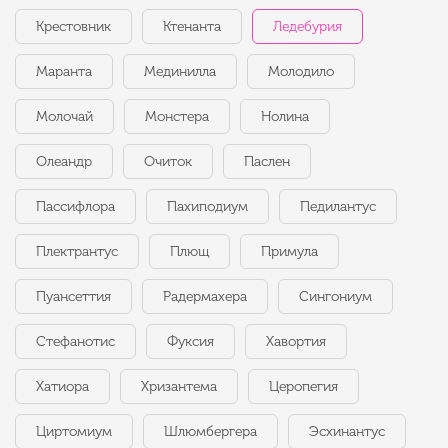
Крестовник
Ктенанта
Ледебурия
Маранта
Мединилла
Молодило
Молочай
Монстера
Нолина
Олеандр
Очиток
Паслен
Пассифлора
Пахиподиум
Педилантус
Плектрантус
Плющ
Примула
Пуансеттия
Радермахера
Сингониум
Стефанотис
Фуксия
Хавортия
Хатиора
Хризантема
Церопегия
Циртомиум
Шлюмбергера
Эсхинантус