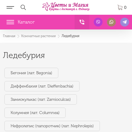
0
Каталог
Главная
Комнатные растения
Ледебурия
Ледебурия
Бегония (лат. Begonia)
Диффенбахия (лат. Dieffenbachia)
Замиокулькас (лат. Zamioculcas)
Колумнея (лат. Columnea)
Нефролепис (папоротник) (лат. Nephrolepis)