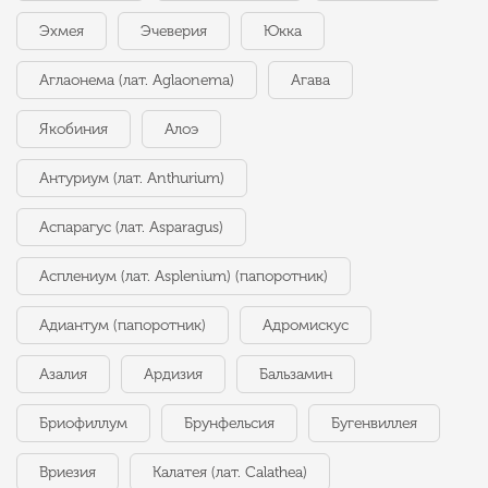
Эхмея
Эчеверия
Юкка
Аглаонема (лат. Aglaonema)
Агава
Якобиния
Алоэ
Антуриум (лат. Anthurium)
Аспарагус (лат. Asparagus)
Асплениум (лат. Asplenium) (папоротник)
Адиантум (папоротник)
Адромискус
Азалия
Ардизия
Бальзамин
Бриофиллум
Брунфельсия
Бугенвиллея
Вриезия
Калатея (лат. Calathea)