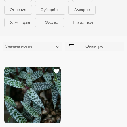
Эписция
Эуфорбия
Эухарис
Хамедорея
Фиалка
Пахистахис
Фильтры
Сначала новые