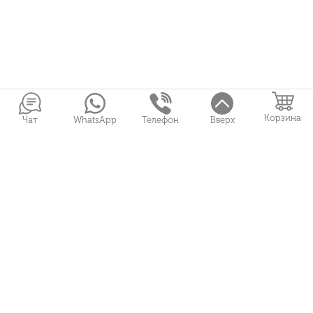
Корзина
Чат
WhatsApp
Телефон
Вверх
Войти в Личный кабинет
Собранные букеты
Игрушки
Сувениры
Цветы и Магия © 2026