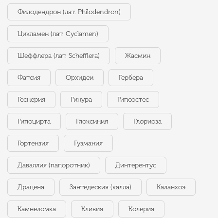
Филодендрон (лат. Philodendron)
Цикламен (лат. Cyclamen)
Шеффлера (лат. Schefflera)
Жасмин
Фатсия
Орхидеи
Гербера
Геснерия
Гинура
Гипоэстес
Гипоцирта
Глоксиния
Глориоза
Гортензия
Гузмания
Даваллия (папоротник)
Динтерентус
Драцена
Зантедеския (калла)
Каланхоэ
Камнеломка
Кливия
Колерия