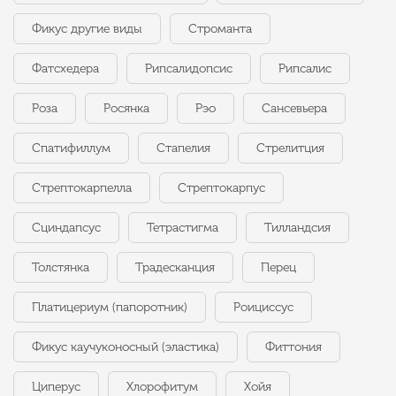
Фикус другие виды
Строманта
Фатсхедера
Рипсалидопсис
Рипсалис
Роза
Росянка
Рэо
Сансевьера
Спатифиллум
Стапелия
Стрелитция
Стрептокарпелла
Стрептокарпус
Сциндапсус
Тетрастигма
Тилландсия
Толстянка
Традесканция
Перец
Платицериум (папоротник)
Роициссус
Фикус каучуконосный (эластика)
Фиттония
Циперус
Хлорофитум
Хойя