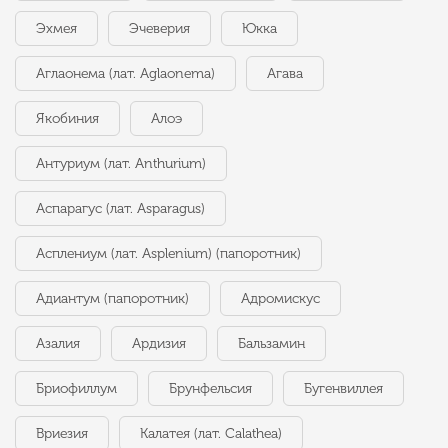
Эхмея
Эчеверия
Юкка
Аглаонема (лат. Aglaonema)
Агава
Якобиния
Алоэ
Антуриум (лат. Anthurium)
Аспарагус (лат. Asparagus)
Асплениум (лат. Asplenium) (папоротник)
Адиантум (папоротник)
Адромискус
Азалия
Ардизия
Бальзамин
Бриофиллум
Брунфельсия
Бугенвиллея
Вриезия
Калатея (лат. Calathea)