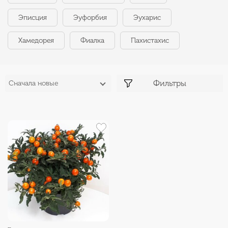
Эписция
Эуфорбия
Эухарис
Хамедорея
Фиалка
Пахистахис
Фильтры
Сначала новые