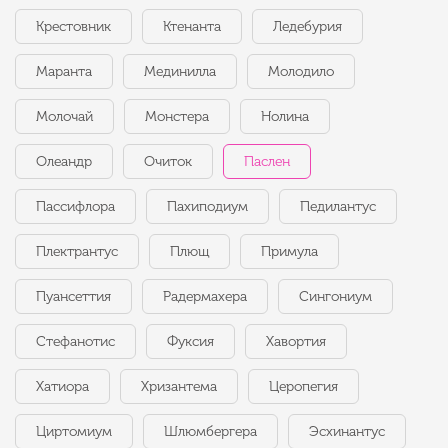
Крестовник
Ктенанта
Ледебурия
Маранта
Мединилла
Молодило
Молочай
Монстера
Нолина
Олеандр
Очиток
Паслен
Пассифлора
Пахиподиум
Педилантус
Плектрантус
Плющ
Примула
Пуансеттия
Радермахера
Сингониум
Стефанотис
Фуксия
Хавортия
Хатиора
Хризантема
Церопегия
Циртомиум
Шлюмбергера
Эсхинантус