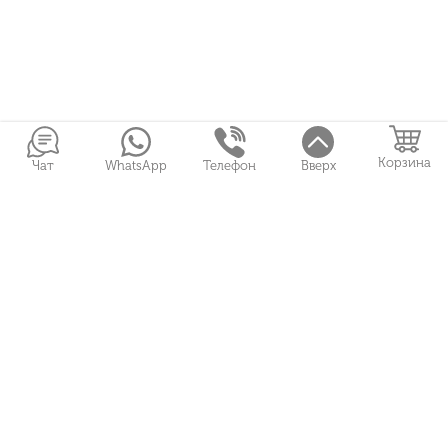
Корзина
Чат
WhatsApp
Телефон
Вверх
Войти в Личный кабинет
Собранные букеты
Игрушки
Сувениры
Цветы и Магия © 2026
Все права защищены