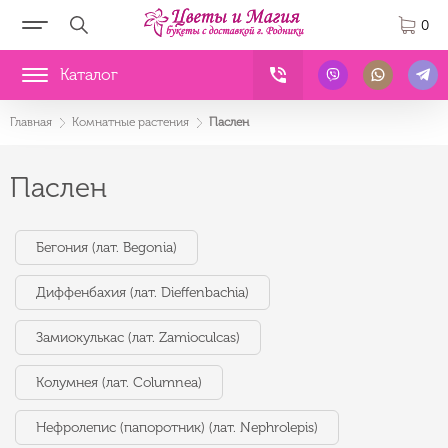
0
Каталог
Главная
Комнатные растения
Паслен
Паслен
Бегония (лат. Begonia)
Диффенбахия (лат. Dieffenbachia)
Замиокулькас (лат. Zamioculcas)
Колумнея (лат. Columnea)
Нефролепис (папоротник) (лат. Nephrolepis)