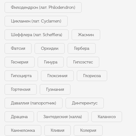
Филодендрон (лат. Philodendron)
Цикламен (лат. Cyclamen)
Шеффлера (лат. Schefflera)
Жасмин
Фатсия
Орхидеи
Гербера
Геснерия
Гинура
Гипоэстес
Гипоцирта
Глоксиния
Глориоза
Гортензия
Гузмания
Даваллия (папоротник)
Динтерентус
Драцена
Зантедеския (калла)
Каланхоэ
Камнеломка
Кливия
Колерия