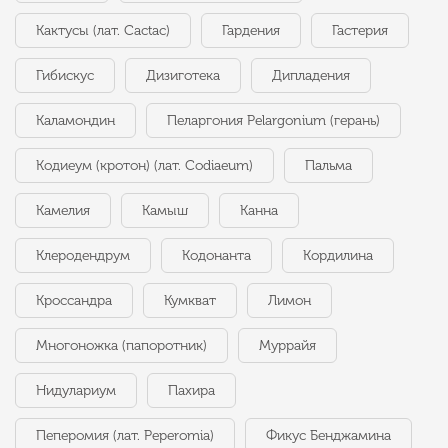
Кактусы (лат. Cactac)
Гардения
Гастерия
Гибискус
Дизиготека
Дипладения
Каламондин
Пеларгония Pelargonium (герань)
Кодиеум (кротон) (лат. Codiaeum)
Пальма
Камелия
Камыш
Канна
Клеродендрум
Кодонанта
Кордилина
Кроссандра
Кумкват
Лимон
Многоножка (папоротник)
Муррайя
Нидулариум
Пахира
Пеперомия (лат. Peperomia)
Фикус Бенджамина