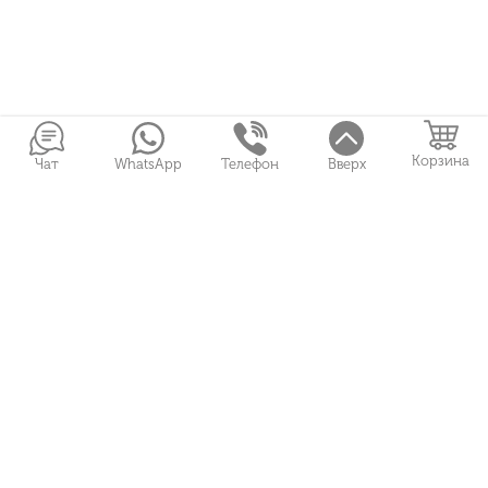
Корзина
Чат
WhatsApp
Телефон
Вверх
Войти в Личный кабинет
Собранные букеты
Игрушки
Сувениры
Цветы и Магия © 2026
Все права защищены
ФЛОРИСТЫ
О НАС