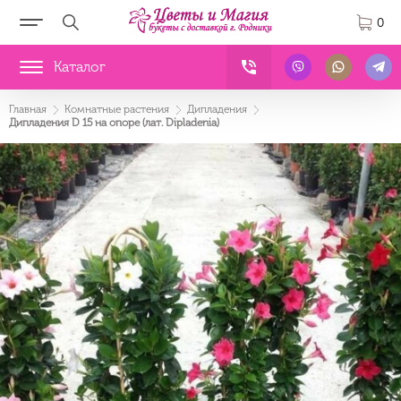
0
Каталог
Главная
Комнатные растения
Дипладения
Дипладения D 15 на опоре (лат. Dipladenia)